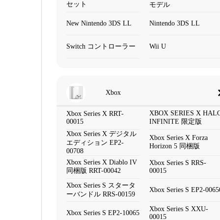
セット
モデル
New Nintendo 3DS LL
Nintendo 3DS LL
Switch コントローラー
Wii U
Xbox
XBOX SERIES X HAL
Xbox Series X RRT-
00015
INFINITE 限定版
Xbox Series X デジタル
Xbox Series X Forza
エディション EP2-
Horizon 5 同梱版
00708
Xbox Series X Diablo IV
Xbox Series S RRS-
同梱版 RRT-00042
00015
Xbox Series S スタータ
Xbox Series S EP2-0065
ーバンドル RRS-00159
Xbox Series S XXU-
Xbox Series S EP2-10065
00015