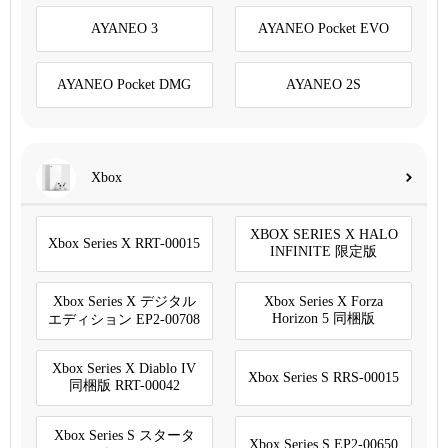
AYANEO 3
AYANEO Pocket EVO
AYANEO Pocket DMG
AYANEO 2S
Xbox
XBOX SERIES X HALO
Xbox Series X RRT-00015
INFINITE 限定版
Xbox Series X デジタル
Xbox Series X Forza
Horizon 5 同梱版
エディション EP2-00708
Xbox Series X Diablo IV
Xbox Series S RRS-00015
同梱版 RRT-00042
Xbox Series S スタータ
Xbox Series S EP2-00650