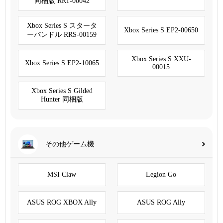
同梱版 RRT-00042
Xbox Series S スタータ
Xbox Series S EP2-00650
ーバンドル RRS-00159
Xbox Series S XXU-
Xbox Series S EP2-10065
00015
Xbox Series S Gilded
Hunter 同梱版
その他ゲーム機
MSI Claw
Legion Go
ASUS ROG XBOX Ally
ASUS ROG Ally